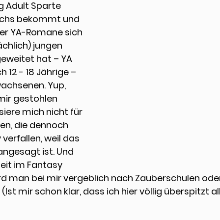
 Adult Sparte 
chs bekommt und 
der YA-Romane sich 
chlich) jungen 
weitet hat – YA 
h 12 - 18 Jährige – 
wachsenen. Yup, 
mir gestohlen 
siere mich nicht für 
en, die dennoch 
erfallen, weil das 
ngesagt ist. Und 
eit im Fantasy 
ird man bei mir vergeblich nach Zauberschulen od
Ist mir schon klar, dass ich hier völlig überspitzt all