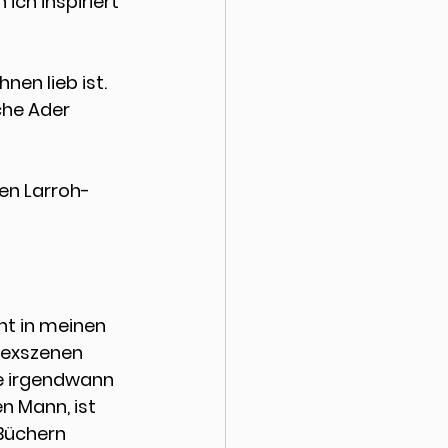
ich inspiriert 
en lieb ist. 
che Ader 
en Larroh-
ht in meinen 
Sexszenen 
le irgendwann 
n Mann, ist 
Büchern 