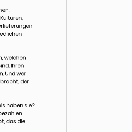
en, 
Kulturen, 
lieferungen, 
edlichen 
n, welchen 
nd. Ihren 
n. Und wer 
bracht, der 
eis haben sie? 
bezahlen 
, das die 