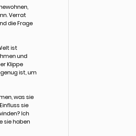
nnewohnen, 
nn. Verrat 
d die Frage 
elt ist 
nehmen und 
r Klippe 
 genug ist, um 
men, was sie 
nfluss sie 
inden? Ich 
e sie haben 