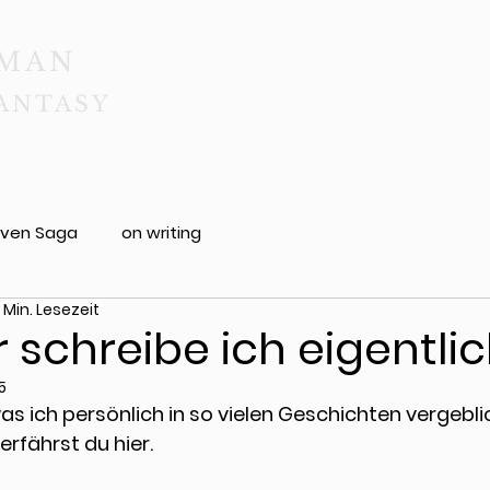
OMAN
FANTASY
books
newsletter
downl
ven Saga
on writing
 Min. Lesezeit
schreibe ich eigentli
5
was ich persönlich in so vielen Geschichten vergebl
erfährst du hier.