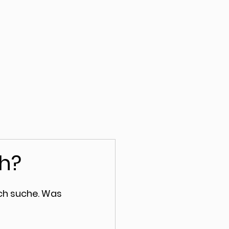
oads
about
buy direct
ch?
ich suche. Was 