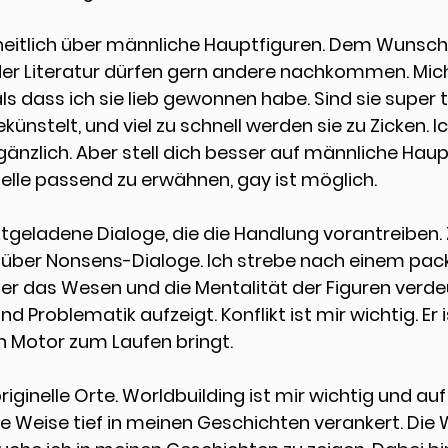
eitlich über 
männliche Hauptfiguren
. Dem Wunsch
der Literatur dürfen gern andere nachkommen. Mich
s dass ich sie lieb gewonnen habe. Sind sie super ta
ekünstelt, und viel zu schnell werden sie zu Zicken. 
 gänzlich. Aber stell dich besser auf männliche Haupt
Stelle passend zu erwähnen, gay ist möglich.
ktgeladene Dialoge
, die die Handlung vorantreiben. 
h über Nonsens-Dialoge. Ich strebe nach einem pac
r das Wesen und die Mentalität der Figuren verdeu
 Problematik aufzeigt. Konflikt ist mir wichtig. Er is
n Motor zum Laufen bringt.
iginelle Orte. 
Worldbuilding
 ist mir wichtig und auf
e Weise tief in meinen Geschichten verankert. Die W