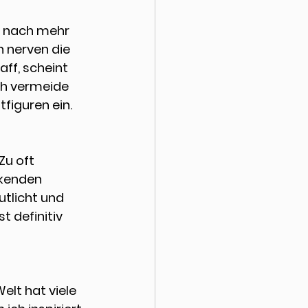
 nach mehr 
 nerven die 
ff, scheint 
Ich vermeide 
figuren ein. 
Zu oft 
kenden 
tlicht und 
t definitiv 
 
elt hat viele 