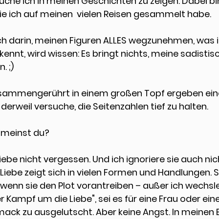
uche ich in meinen Geschichten zu zeigen. Dabei bin 
ie ich auf meinen  vielen Reisen gesammelt habe. 
 darin, meinen Figuren ALLES wegzunehmen, was ihn
ennt, wird wissen: Es bringt nichts, meine sadistis
. ;)
zusammengerührt in einem großen Topf ergeben ein
derweil versuche, die Seitenzahlen tief zu halten. 
 meinst du?
iebe
 nicht vergessen. Und ich ignoriere sie auch nic
Liebe zeigt sich in vielen Formen und Handlungen. 
r, wenn sie den Plot vorantreiben – außer ich wechs
 Kampf um die Liebe", sei es für eine Frau oder eine
ack zu ausgelutscht. Aber keine Angst. In meinen 